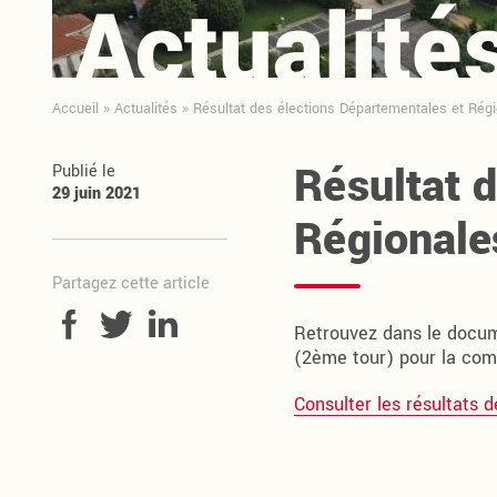
Actualité
Accueil
»
Actualités
»
Résultat des élections Départementales et Rég
Résultat 
Publié le
29 juin 2021
Régionale
Partagez cette article
Retrouvez dans le docum
(2ème tour) pour la co
Consulter les résultats 