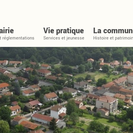
Davayat
irie
Vie pratique
La commun
et réglementations
Services et jeunesse
Histoire et patrimoi