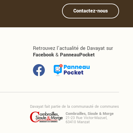
Contactez-nous
Retrouvez l’actualité de Davayat sur
Facebook
&
PanneauPocket
Davayat fait partie de la communauté de communes
Combrailles, Sioule & Morge
21-23 Rue Victor-Mazuel,
63410 Manzat